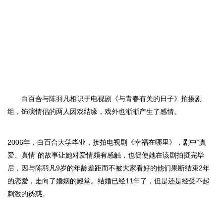
白百合与
陈羽凡
相识于电视剧
《与青春有关的日子》
拍摄剧
组，饰演情侣的两人因戏结缘，戏外也渐渐产生了感情。
2006年，
白百合大学
毕业，接拍电视剧
《幸福在哪里》
，剧中
“真
爱、真情”的故事让她对爱情颇有感触，也促使她在该剧拍摄完毕
后，因与
陈羽凡
9岁的年龄差距而不被大家看好的他们果断结束2年
的恋爱，走向了婚姻的殿堂。
结婚已经
11年了，但是还是经受不起
刺激的诱惑。