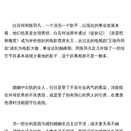
白百何和陈羽凡，一个演员一个歌手，以现在的事业发展来
看，他们也算是女强男弱，白百何这两年通过《捉妖记》《滚蛋吧
肿瘤君》成为评价很好的电影票房女王，从过去的电视剧
“王珞丹同
款”成长为电影大咖，事业达到巅峰期
。
而陈羽凡近几年除了一些综
艺节目基本就很少看他的影子，这个距离相差不是一般多。
婚姻中出轨的女人，往往是受了不良社会风气的熏染，没能抵
住外埠世界的不良诱惑，或是受了别有用心的男人的引诱，在遭遇
色诱时没能固守住底线。
另一部分则是因为感到婚姻生活太过平淡，或夫妻关系不融