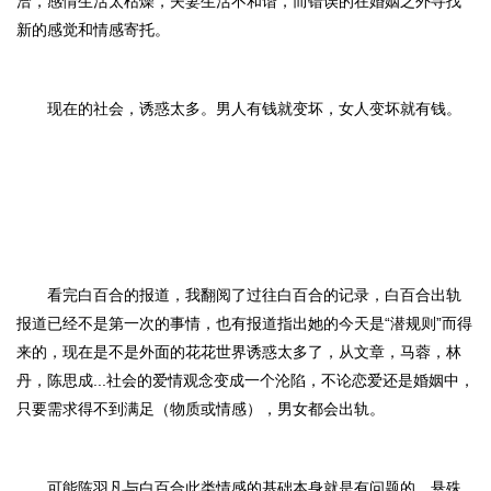
洽，感情生活太枯燥，夫妻生活不和谐，而错误的在婚姻之外寻找
新的感觉和情感寄托。
现在的社会，诱惑太多。
男人有钱就变坏，女人变坏就有钱
。
看完白百合的报道，我翻阅了过往白百合的记录，白百合出轨
报道已经不是第一次的事情，也有报道指出她的今天是
“潜规则”而得
来的，现在是不是外面的
花花世界诱惑太多
了
，
从文章，马蓉，林
丹，陈思成
...社会的爱情观念变成一个沦陷，
不论恋爱还是婚姻中，
只要需求得不到满足（物质或情感），男女都会出轨
。
可能陈羽凡与白百合
此类情感的基础本身就是有问题的，悬殊