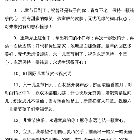
8、儿童节日到了，祝曾经是孩子的你：青春不老，保持一颗纯
挚的心，拥有甜蜜的微笑，孩童般的皮肤，无忧无虑的糊口状态，
对未来抱有幻想和憧憬！
9、重新系上红领巾，拿出我们的小口琴；再次一起数鸭子，再
跳一次橡皮筋；好想和你过家家，池塘里面抓鱼虾。童年的回忆多
美好，无忧无虑没烦恼。六一儿童节到了，祝你永远保持一个童
心，永远保持一份纯真，永远生活得开心！
10、61国际儿童节贺卡祝贺词
11、六一儿童节日到，百花盛开笑声妙，拂面浓馥香整月，对
对白鸭水中叫，双双木桨船儿荡，开心快乐无穷美，嫦娥羡慕世间
儿，织女思凡不做仙，当今瑶台谁是主，新蕾初绽人间童。祝愿六
一儿童节孩子们幸福无边。
12、儿童节快乐，永远童真的你！愿你永远连结一颗童心。
13、宝贝，我希望你用自己灵巧的手，描画出一幅又一幅美丽
的图画。妈妈更希望你用自己的笔，书写着一个又一个生动的`故