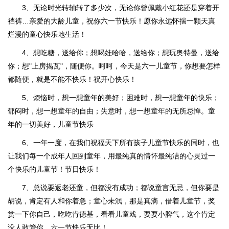
3、无论时光转轴转了多少次，无论你曾佩戴小红花还是穿着开
裆裤…亲爱的大龄儿童，祝你六一节快乐！愿你永远怀揣一颗天真
烂漫的童心快乐地生活！
4、想吃糖，送给你；想喝娃哈哈，送给你；想玩奥特曼，送给
你；想"上房揭瓦"，随便你。呵呵，今天是六一儿童节，你想要怎样
都随便，就是不能不快乐！祝开心快乐！
5、烦恼时，想一想童年的美好；困难时，想一想童年的快乐；
郁闷时，想一想童年的自由；失意时，想一想童年的无所忌惮。童
年的一切美好，儿童节快乐
6、一年一度，在我们祝福天下所有孩子儿童节快乐的同时，也
让我们每一个成年人回到童年，用最纯真的情怀最纯洁的心灵过一
个快乐的儿童节！节日快乐！
7、总说要返老还童，但都没有成功；都说童言无忌，但你要是
胡说，肯定有人和你着急；童心未泯，那是真滴，借着儿童节，奖
赏一下你自己，吃吃肯德基，看看儿童戏，耍耍小脾气，这个肯定
没人敢管你。六一节快乐无比！