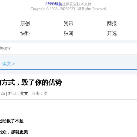
原创
资讯
网报
快料
独闻
开选
奖文
>
的方式，毁了你的优势
:25 | 栏目：
奖文
| 点击：
次
已经很了不起
出众，那就更美