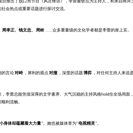
电视台推出了脱口秀节目《风言锋语》，李蕾被钦点为主持人，和来自两岸
的社会热点或重要话题进行探讨交流。
、周孝正、钱文忠、
周岭
......众多重量级的文化学者都是李蕾的座上宾。
利的言论
对峙
，犀利的观点
对撞
，深度的话题
博弈
，对任何主持人来说
来，李蕾总能凭借深厚的文学素养、大气沉稳的主持风格
hold住全场局
却顺利流畅。
小身体却蕴藏着大力量
”。
她也被媒体誉为
“
电视精灵
”。