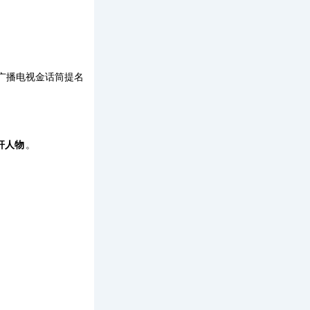
广播电视金话筒提名
杆人物
。