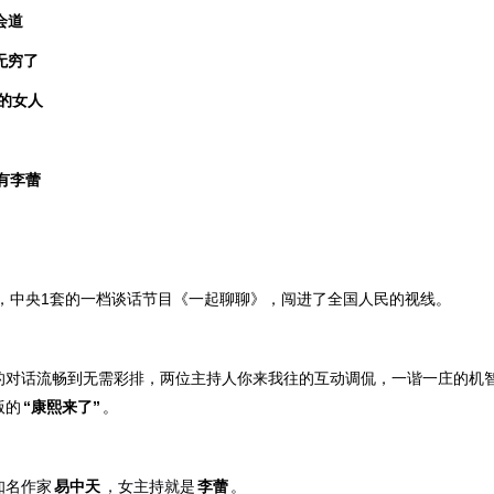
会道
无穷了
的女人
有李蕾
天，中央1套的一档谈话节目《一起聊聊》，闯进了全国人民的视线。
的对话流畅到无需彩排，两位主持人你来我往的互动调侃，一谐一庄的机
版的
“康熙来了”
。
知名作家
易中天
，女主持就是
李蕾
。