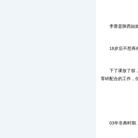
李蕾是陕西姑
18岁后不想
下了课放了假
零碎配合的工作，
03年非典时