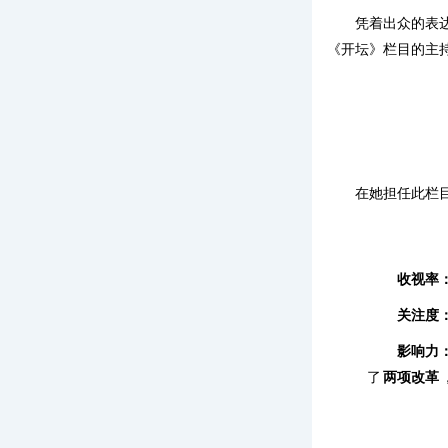
凭着出众的表
《开坛》栏目的主
在她担任此栏
收视率
关注度
影响力
了
两项改革