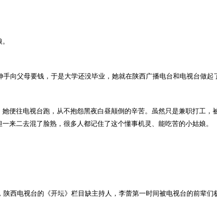
娘。
再伸手向父母要钱，于是大学还没毕业，她就在陕西广播电台和电视台做起
，她便往电视台跑，从不抱怨黑夜白昼颠倒的辛苦。虽然只是兼职打工，
但一来二去混了脸熟，很多人都记住了这个懂事机灵、能吃苦的小姑娘。
期，陕西电视台的《开坛》栏目缺主持人，李蕾第一时间被电视台的前辈们