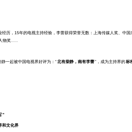
从业经历，15年的电视主持经验，李蕾获得荣誉无数：上海传媒人奖、中国
奖......
柴静一起被中国电视界好评为：
“
北有柴静，南有李蕾
”
，成为主持界的
标
写
”
界和文化界