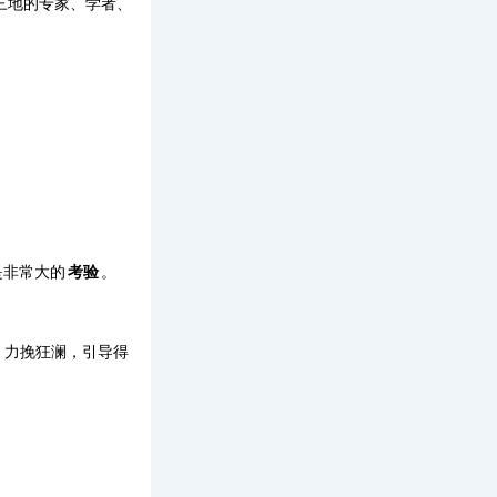
三地的专家、学者、
是非常大的
考验
。
面，力挽狂澜，引导得