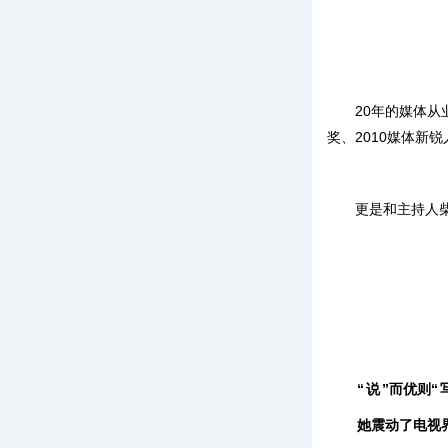
20年的媒体
奖、2010媒体新锐人物
更是和主持人
“
说
”而优则“
她震动了电视