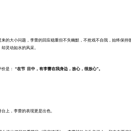
过来的大小问题，李蕾的回应稳重但不失幽默，不抢戏不自我，
始终保持
，却灵动如水的风采。
评价是：
“在
节
目中，有李蕾在我身边，放心，很放心
”。
持台上，李蕾的表现更是出色。