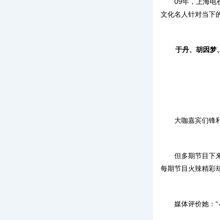
09年，上海
文化名人针对当下
于丹、胡因梦
大咖嘉宾们锋
但多期节目下
每期节目
火辣精彩
媒体评价她：
“