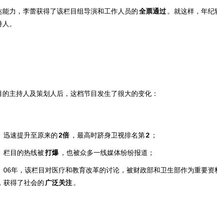
达能力，李蕾获得了该栏目组导演和工作人员的
全票通过
。就这样，年纪
持人。
目的主持人及策划人后，这档节目发生了很大的变化：
：
迅速提升至
原来的
2倍
，最高时
跻身卫视排名
第
2
；
：
栏目的热线被
打爆
，也被众多一线媒体纷纷报道；
：
06年，该栏目对医疗和教育改革
的
讨论，被财政部和卫生部作
为重要资
，获得了社会的
广泛关注
。