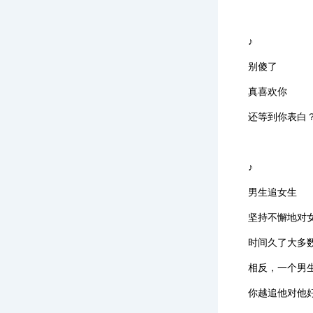
♪
别傻了
真喜欢你
还等到你表白
♪
男生追女生
坚持不懈地对
时间久了大多
相反，一个男
你越追他对他