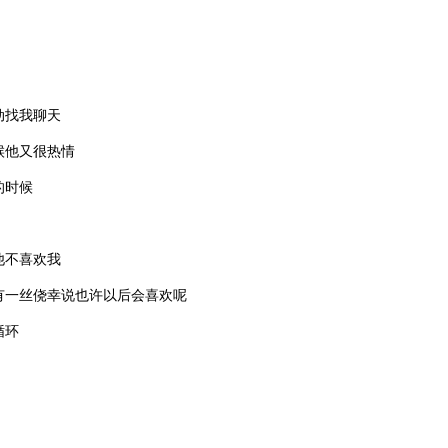
动找我聊天
候他又很热情
的时候
他不喜欢我
有一丝侥幸说也许以后会喜欢呢
循环