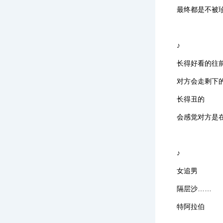
最终都是不被
♪
长得好看的往
对方会走剩下的
长得丑的
会感觉对方是
♪
女追男
隔层沙……
特阿拉伯