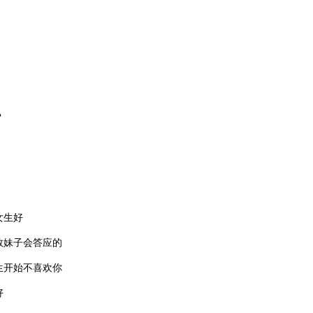
？
女生好
数妹子会答应的
生开始不喜欢你
好