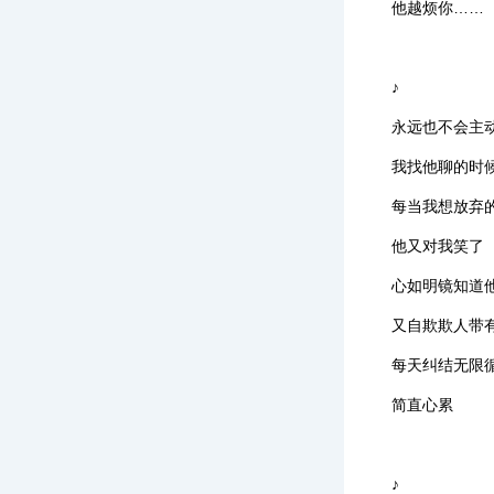
他越烦你……
♪
永远也不会主
我找他聊的时
每当我想放弃
他又对我笑了
心如明镜知道
又自欺欺人带
每天纠结无限
简直心累
♪