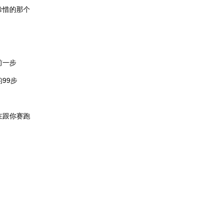
珍惜的那个
前一步
99步
在跟你赛跑