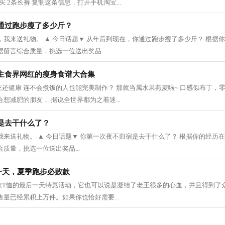
 2条长裤 复制这条信息，打开手机淘宝...
通过跑步瘦了多少斤？
，我来送礼物。 ▲ 今日话题▼ 从年后到现在，你通过跑步瘦了多少斤？ 根据
据留言综合质量，挑选一位送出奖品...
主食界网红的瘦身食谱大合集
还健康 连不会煮饭的人也能完美制作？ 那就当属水果燕麦啦~ 口感似布丁，
想减肥的朋友， 据说全世界都为之着迷...
是去干什么了？
我来送礼物。 ▲ 今日话题▼ 你第一次夜不归宿是去干什么了？ 根据你的经历在
质量，挑选一位送出奖品...
一天，夏季跑步必败款
款T恤的最后一天特惠活动，它也可以说是凝结了老王很多的心血，并且得到了
售量已经累积上万件。如果你也恰好需要...