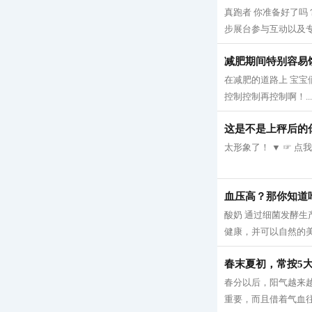
真跑者 你准备好了吗？
步展台参与互动以及专
减肥期间特别容易
在减肥的道路上 宝宝
控制控制再控制啊！...
这是不是上秤后的
太形象了！ ▼ ☞ 点
血压高？那你知道
酸奶 通过细菌发酵
健康，并可以自然的美
春末夏初，常按5大
春分以后，阳气越来
重要，而且借着气血往