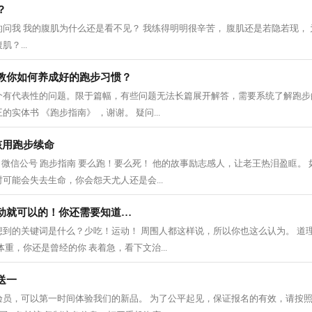
？
问我 我的腹肌为什么还是看不见？ 我练得明明很辛苦， 腹肌还是若隐若现， 
？...
教你如何养成好的跑步习惯？
个有代表性的问题。限于篇幅，有些问题无法长篇展开解答，需要系统了解跑步
实体书 《跑步指南》 ，谢谢。 疑问...
孩用跑步续命
 | 微信公号 跑步指南 要么跑！要么死！ 他的故事励志感人，让老王热泪盈眶。
可能会失去生命，你会怨天尤人还是会...
动就可以的！你还需要知道…
想到的关键词是什么？少吃！运动！ 周围人都这样说，所以你也这么认为。 道
重，你还是曾经的你 表着急，看下文治...
送一
验员，可以第一时间体验我们的新品。 为了公平起见，保证报名的有效，请按