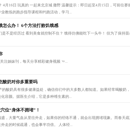
 4月16日 玩真的 一起来北京城 撒野 温馨提示：即日起至4月15日，可前往
业教练的跑步指导课程和约跑活动，学习...
饿怎么办！ 6个方法打败饥饿感
们是不是经历过 看到美食就控制不住？ 饿得仿佛能吃下一头牛！ 但为了保持苗
你
我关注姊妹刊，每天分享精彩健身视频 ☜...
吃酸奶对你多重要吗
生产的酸奶具有很多健康益处，确信你们中的大多数人都知道。如果经常喝酸奶
化容颜。据医生介绍，它是多种维生素的...
穴位“身体不拥堵”！
越盛，大量气血从里往外走，如果你的经络不通，就会出现拥堵现象。而春天疏
外走的时候疏通，也会事半功倍。 人体经...