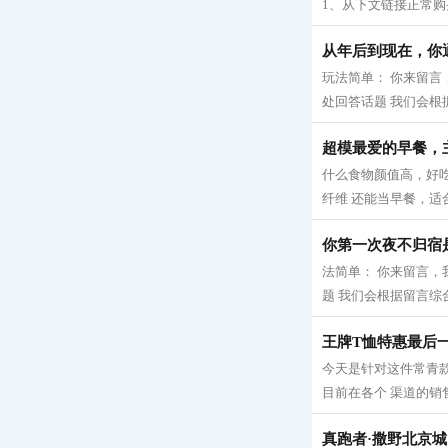
1、从下文链接正常购买
从年后到现在，你
玩法简单： 你来留言
处回答话题 我们会根
超模最爱的早餐，
什么食物颜值高，好吃
纤维 还能当早餐，适合
你第一次夜不归宿
法简单： 你来留言，
题 我们会根据留言综合
王牌T恤特惠最后
今天是针对这件常青
目前在各个 渠道的销
真跑者·撒野北京城