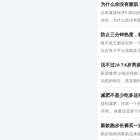
为什么你没有腹肌
总有健迷伙伴们郁闷的
诉你：为什么你没有腹肌
防止三分钟热度，
每天老王都会回答一
以在各大平台选购老王的
活不过20？8岁男
新浪微博 @跑步指南
治愈的绝症，甚至随时
减肥不是少吃多运
提到减肥，你第一个
并卵。 体重还是那个体
新款跑步长裤买一
跑步指南招募新品体