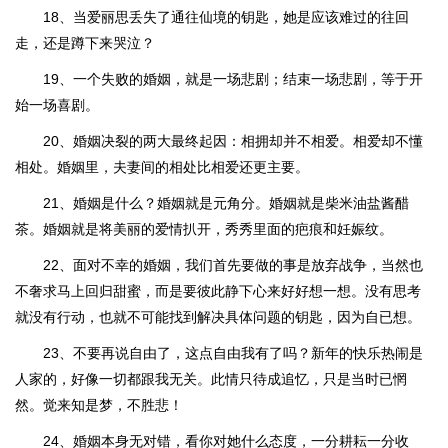
18、当爱丽思丢失了通往仙境的钥匙，她是应该难过的往回
走，还是蹲下来哭泣？
19、一个失败的婚姻，就是一场悲剧；结束一场悲剧，等于开
始一场喜剧。
20、婚姻决裂的两大最终起因：相拥却并不相爱。相爱却不懂
相处。婚姻里，夫妻间的相处比相爱还更主要。
21、婚姻是什么？婚姻就是元角分。婚姻就是柴米油盐酱醋
茶。婚姻就是将美丽的爱情扒开，秀秀里面的疤痕和妊娠纹。
22、面对不幸的婚姻，我们首先要做的事是放弃战争，当然也
不奢求马上回归甜蜜，而是要彼此静下心来好好想一想。没有思考
就没有行动，也就不可能找到解决具体问题的钥匙，因为自已想。
23、不要再说自由了，这点自由我有了吗？新年的快乐热闹是
人家的，好像一切都跟我无关。此情只待成追忆，只是当时已惘
然。觉来知是梦，不胜悲！
24、婚姻本身无对错，看你对她什么态度，一分耕耘一分收