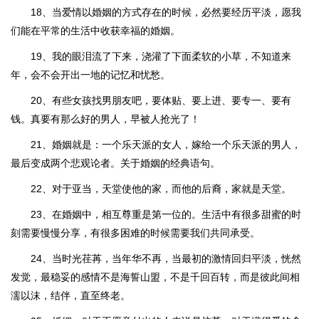
18、当爱情以婚姻的方式存在的时候，必然要经历平淡，愿我
们能在平常的生活中收获幸福的婚姻。
19、我的眼泪流了下来，浇灌了下面柔软的小草，不知道来
年，会不会开出一地的记忆和忧愁。
20、有些女孩找男朋友吧，要体贴、要上进、要专一、要有
钱。真要有那么好的男人，早被人抢光了！
21、婚姻就是：一个乐天派的女人，嫁给一个乐天派的男人，
最后变成两个悲观论者。关于婚姻的经典语句。
22、对于亚当，天堂使他的家，而他的后裔，家就是天堂。
23、在婚姻中，相互尊重是第一位的。生活中有很多甜蜜的时
刻需要慢慢分享，有很多困难的时候需要我们共同承受。
24、当时光荏苒，当年华不再，当最初的激情回归平淡，恍然
发觉，最稳妥的感情不是海誓山盟，不是千回百转，而是彼此间相
濡以沫，结伴，直至终老。