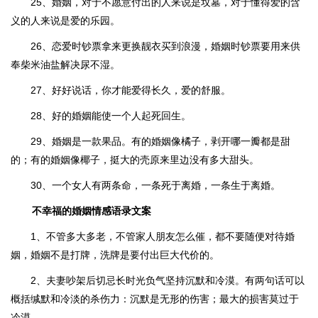
25、婚姻，对于不愿意付出的人来说是坟墓，对于懂得爱的含
义的人来说是爱的乐园。
26、恋爱时钞票拿来更换靓衣买到浪漫，婚姻时钞票要用来供
奉柴米油盐解决尿不湿。
27、好好说话，你才能爱得长久，爱的舒服。
28、好的婚姻能使一个人起死回生。
29、婚姻是一款果品。有的婚姻像橘子，剥开哪一瓣都是甜
的；有的婚姻像椰子，挺大的壳原来里边没有多大甜头。
30、一个女人有两条命，一条死于离婚，一条生于离婚。
不幸福的婚姻情感语录文案
1、不管多大多老，不管家人朋友怎么催，都不要随便对待婚
姻，婚姻不是打牌，洗牌是要付出巨大代价的。
2、夫妻吵架后切忌长时光负气坚持沉默和冷漠。有两句话可以
概括缄默和冷淡的杀伤力：沉默是无形的伤害；最大的损害莫过于
冷漠。