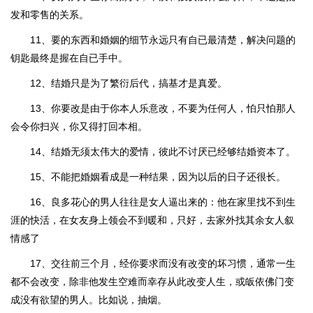
发和零售的关系。
11、要的东西和婚姻的细节永远只有自已最清楚，解决问题的
钥匙最终是握在自已手中。
12、结婚只是为了繁衍后代，搞基才是真爱。
13、你要改是由于你本人乐意改，不要为任何人，怕只怕那人
会令你扫兴，你又得打回本相。
14、结婚无须太伟大的爱情，彼此不讨厌已经够结婚资本了。
15、不能把婚姻看成是一种结果，因为以后的日子还很长。
16、良多花心的男人往往是女人逼出来的：他在家里找不到生
涯的快活，在女友身上领会不到暖和，只好，去家外找其余女人叙
情感了
17、交往前三个月，经你要求而没有改变的坏习惯，通常一生
都不会改变，除非他发生空难而幸存从此改变人生，或皈依佛门变
成没有欲望的男人。比如说，抽烟。