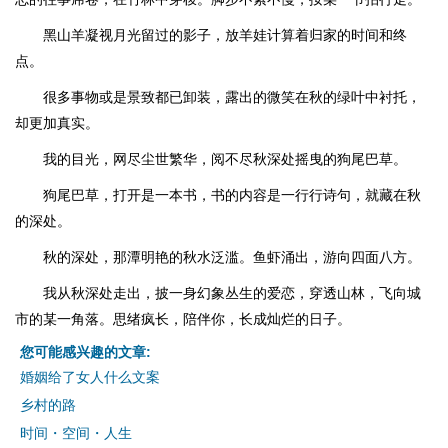
黑山羊凝视月光留过的影子，放羊娃计算着归家的时间和终
点。
很多事物或是景致都已卸装，露出的微笑在秋的绿叶中衬托，
却更加真实。
我的目光，网尽尘世繁华，阅不尽秋深处摇曳的狗尾巴草。
狗尾巴草，打开是一本书，书的内容是一行行诗句，就藏在秋
的深处。
秋的深处，那潭明艳的秋水泛滥。鱼虾涌出，游向四面八方。
我从秋深处走出，披一身幻象丛生的爱恋，穿透山林，飞向城
市的某一角落。思绪疯长，陪伴你，长成灿烂的日子。
您可能感兴趣的文章:
婚姻给了女人什么文案
乡村的路
时间・空间・人生