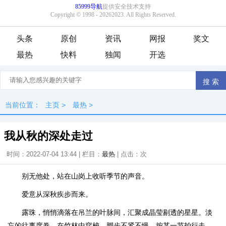
头条
原创
资讯
网报
奖文
最热
快料
独闻
开选
当前位置：
主页
>
最热
>
我从秋的深处走过
时间：2022-07-04 13:44 | 栏目：
最热
| 点击：
次
别无他处，站在山岗上收听季节的声音。
爱意从深秋疾步而来。
露珠，悄悄滴落在吊兰的叶脉间，汇聚成晶莹剔透的星星。淡
忘的往事席卷，在竹林中穿梭。脚步不紧不慢，按某一节拍行走。