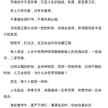
苦难也许不是坏事，它是人生的挑战、机遇，更是磨刀石。
世上只有失败，没有失败者。
不要被轻易打垮，不要轻易认输。
当你真正豁出去拼一把的时候，你就会发现，所谓困境多半是
只纸老虎。
咬咬牙，扛过去，生活自会许你深邃辽阔。
有人曾说，人生中有两种情境最能检验人的灵魂品质，一是成
功，二是苦难。
过得太顺的时候，会有种错觉，觉得一切很简单。过得不顺的
时候，人又会错觉，为什么全世界我最惨？
其实，每个人都是一样的。
人生路远，世事无常，有顺遂就一定有苦楚，有繁华就一定有
低谷。
身处繁华中，要严于律己；遭遇低谷时，切勿自暴自弃。