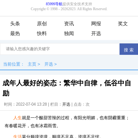
头条
原创
资讯
网报
奖文
最热
快料
独闻
开选
当前位置：
主页
>
开选
>
成年人最好的姿态：繁华中自律，低谷中自
励
时间：2022-07-04 13:28 | 栏目：
开选
| 点击：
次
人生
就是一个酸甜苦辣的过程，有阳光明媚，也有阴霾重重；
有春暖花开，也有冰霜雨雪。
生活
莫分顺境逆境，顺境不足喜，逆境不足忧。