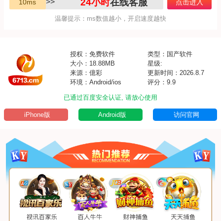
24小时
在线客服
>>
10ms
点击进入
温馨提示：ms数值越小，开启速度越快
授权：免费软件
类型：国产软件
大小：18.88MB
星级:
来源：億彩
更新时间：
2026.8.7
环境：Android/ios
评分：9.9
已通过百度安全认证, 请放心使用
iPhone版
Android版
访问官网